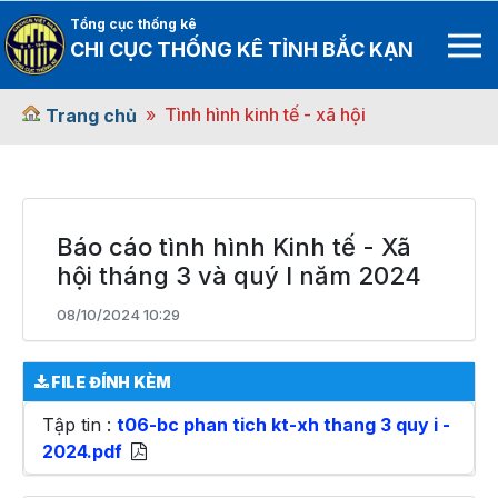
Tổng cục thống kê
CHI CỤC THỐNG KÊ TỈNH BẮC KẠN
Tình hình kinh tế - xã hội
Trang chủ
Báo cáo tình hình Kinh tế - Xã
hội tháng 3 và quý I năm 2024
08/10/2024 10:29
FILE ĐÍNH KÈM
Tập tin :
t06-bc phan tich kt-xh thang 3 quy i -
2024.pdf